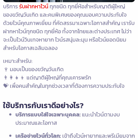
บริการ
รับฝากหาไวน์
ทุกชนิด ทุกยี่ห้อสำหรับญาติผู้ใหญ่
ของขวัญวันเกิด และคนพิเศษของคุณมอบความประทับใจ
ด้วยไวน์คุณภาพเยี่ยม ที่คัดสรรมาเฉพาะโอกาสสำคัญ เรารับ
ฝากหาไวน์ทุกชนิด ทุกยี่ห้อ ทั้งจากไทยและต่างประเทศ ไม่ว่า
จะเป็นไวน์วินเทจหายาก ไวน์รสนุ่มละมุน หรือไวน์ยอดนิยม
สำหรับโอกาสเฉลิมฉลอง
เหมาะสำหรับ:
🍷 มอบเป็นของขวัญวันเกิด
👨‍👩‍👧‍👦 แด่ญาติผู้ใหญ่ที่คุณเคารพรัก
💝 เพื่อคนสำคัญในทุกช่วงเวลาที่ต้องการความประทับใจ
ใช้บริการกับเราดีอย่างไร?
บริการแบบใส่ใจเฉพาะบุคคล:
แนะนำไวน์ตามงบ
ประมาณและโอกาส
เครือข่ายไวน์ทั่วโลก:
เข้าถึงไวน์หายากและพรีเมียมจาก