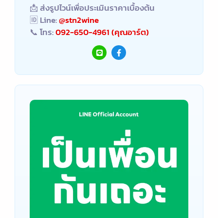
📩 ส่งรูปไวน์เพื่อประเมินราคาเบื้องต้น
🆔 Line:
@stn2wine
📞 โทร:
092-650-4961 (คุณอาร์ต)