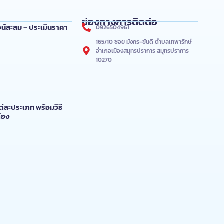
ช่องทางการติดต่อ
่ ไวน์สะสม – ประเมินราคา
0926504961
165/10 ซอย มังกร-ขันดี ตำบลเทพารักษ์
อำเภอเมืองสมุทรปราการ สมุทรปราการ
10270
์แต่ละประเภท พร้อมวิธี
ต้อง