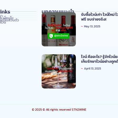
inks
บทความแนะนำ
รับซื้อไวน์เก่า ไวน์ใหม
รา
ะเงื่อนไข
ฟรี จบจ่ายจริง!
เป็นส่วนตัว
ไวน์
~
May 13, 2025
ไวน์ คืออะไร? รู้จักไวน
เก็บรักษาไวน์อย่างถูก
~
April 13, 2025
© 2025 © All rights reserved STN2WINE