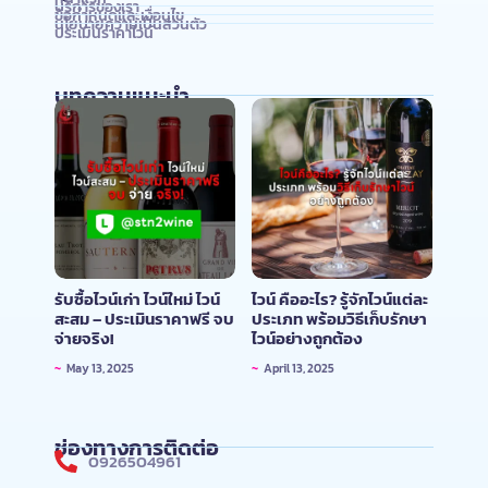
บริการของเรา
ข้อกำหนดและเงื่อนไข
นโยบายความเป็นส่วนตัว
ประเมินราคาไวน์
บทความแนะนำ
รับซื้อไวน์เก่า ไวน์ใหม่ ไวน์
ไวน์ คืออะไร? รู้จักไวน์แต่ละ
สะสม – ประเมินราคาฟรี จบ
ประเภท พร้อมวิธีเก็บรักษา
จ่ายจริง!
ไวน์อย่างถูกต้อง
~
May 13, 2025
~
April 13, 2025
ช่องทางการติดต่อ
0926504961