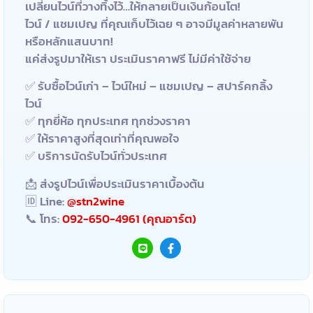
เปลี่ยนไวน์ที่วางทิ้งไว้…ให้กลายเป็นเงินก้อนโต!
ไวน์ / แชมเปญ ที่คุณเก็บไว้เฉย ๆ อาจมีมูลค่าหลายพัน
หรือหลักแสนบาท!
แค่ส่งรูปมาให้เรา ประเมินราคาฟรี ไม่มีค่าใช้จ่าย
✅ รับซื้อไวน์เก่า – ไวน์ใหม่ – แชมเปญ – สปาร์คกลิ้ง
ไวน์
✅ ทุกยี่ห้อ ทุกประเทศ ทุกช่วงราคา
✅ ให้ราคาสูงที่สุดเท่าที่คุณพอใจ
✅ บริการนัดรับไวน์ทั่วประเทศ
📩 ส่งรูปไวน์เพื่อประเมินราคาเบื้องต้น
🆔 Line:
@stn2wine
📞 โทร:
092-650-4961 (คุณอาร์ต)