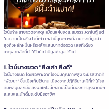
ไวน์เก่าหลายขวดอาจดูเหมือนแค่ของสะสมธรรมดาในตู้ แต่
ในความเป็นจริง ไวน์เก่า เหล่านี้คุณภาพดีสามารถมีมูลค่า
สูงถึงหลักหมื่นหรือหลักแสนบาทต่อขวด เลยทีเดียว
เหตุผลหลักที่ทำให้ไวน์เก่ามีมูลค่าสูง ได้แก่:
1. ไวน์บางขวด "ยิ่งเก่า ยิ่งดี"
ไวน์บางชนิด โดยเฉพาะจากโรงบ่มคุณภาพสูง จะมีรสชาติที่
“พัฒนา” ขึ้นเมื่อเก็บไว้นาน เนื่องจากปฏิกิริยาเคมีที่ทำให้รส
สัมผัสนุ่มลึกขึ้น ส่งผลให้ไวน์เหล่านี้เป็นที่ต้องการสูงจากนัก
สะสมและนักดื่มระดับมืออาชีพ