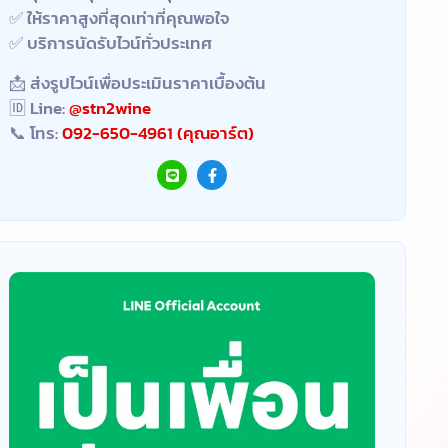
✅ ให้ราคาสูงที่สุดเท่าที่คุณพอใจ
✅ บริการนัดรับไวน์ทั่วประเทศ
📩 ส่งรูปไวน์เพื่อประเมินราคาเบื้องต้น
🆔 Line:
@stn2wine
📞 โทร:
092-650-4961 (คุณอาร์ต)