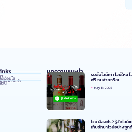
inks
บทความแนะนำ
รับซื้อไวน์เก่า ไวน์ใหม
รา
ะเงื่อนไข
ฟรี จบจ่ายจริง!
เป็นส่วนตัว
ไวน์
~
May 13, 2025
ไวน์ คืออะไร? รู้จักไวน
เก็บรักษาไวน์อย่างถูก