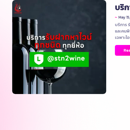
บริก
~
May 15
บริการ ร
และคนพิ
เฉพาะโ
Re