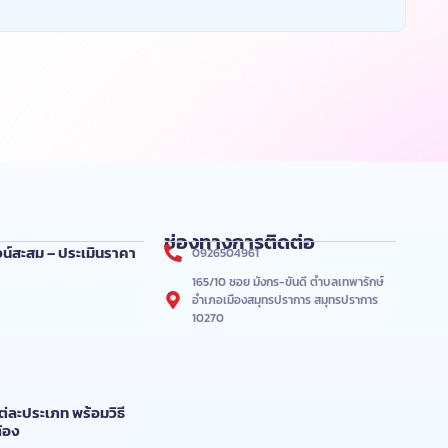
ช่องทางการติดต่อ
่ ไวน์สะสม – ประเมินราคา
0926504961
165/10 ซอย มังกร-ขันดี ตำบลเทพารักษ์
อำเภอเมืองสมุทรปราการ สมุทรปราการ
10270
์แต่ละประเภท พร้อมวิธี
ต้อง